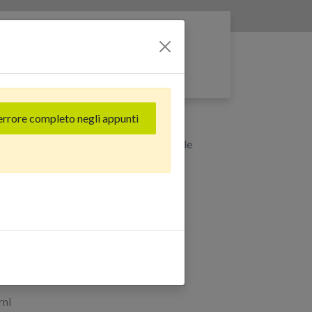
Entra nella rete
errore completo negli appunti
X DISPLAY TOUCH- Tech Compatibile
16 PRO MAX DISPLAY
mpatibile
rni