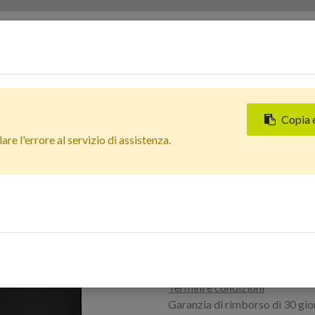
Servizi
Chi siamo
Contattaci
Negozi
Copia 
Tutti i prodotti
re l'errore al servizio di assistenza.
Apple IPHONE 16 PRO MA
In Arrivo
Apple IPHONE 
TOUCH- Tech Co
Accedi per acquistare
Termini e condizioni
Garanzia di rimborso di 30 gio