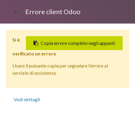
Errore client Odoo
Si è
Copia errore completo negli appunti
Controlla ordine
verificato un errore
Usare il pulsante copia per segnalare l'errore al
Il carrello è vuoto
servizio di assistenza.
Continua
Vedi dettagli