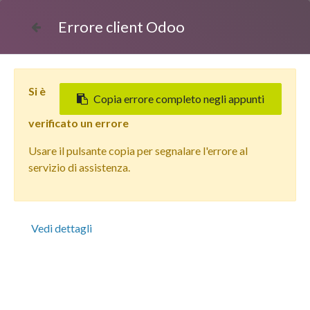
Errore client Odoo
Si è
Copia errore completo negli appunti
verificato un errore
Usare il pulsante copia per segnalare l'errore al
Tutti i prodotti
servizio di assistenza.
Apple iPhone 14 Pro Vetrino Cover Batteria Nero vers.
"BIG HOLE" foro camere più grande dell'originale
Vedi dettagli