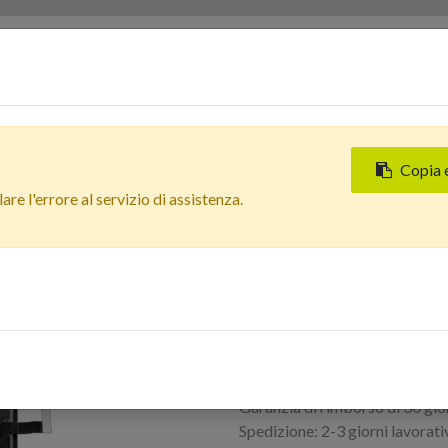
Servizi
Chi siamo
Contattaci
Negozi
Copia 
Tutti i prodotti
re l'errore al servizio di assistenza.
Apple iPhone 13 Pro Max D
Apple iPhone 13
Tech Originale 
Accedi per acquistare
Termini e condizioni
Garanzia di rimborso di 30 gio
Spedizione: 2-3 giorni lavorati