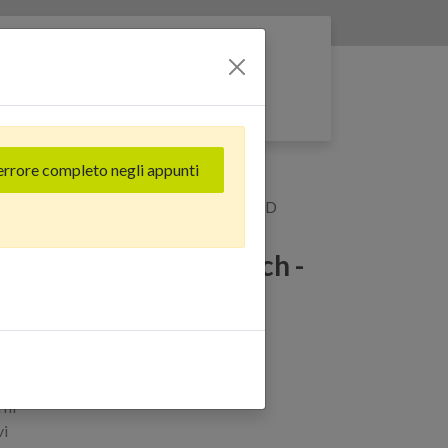
Entra nella rete
errore completo negli appunti
isplay Touch - Tech Originale Soft OLED
 Pro Max Display Touch -
Soft OLED
rni
vi