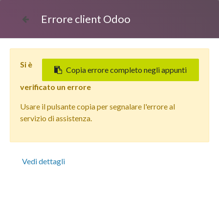
Errore client Odoo
Si è
Copia errore completo negli appunti
verificato un errore
Usare il pulsante copia per segnalare l'errore al
Tutti i prodotti
servizio di assistenza.
Apple iPhone 13 Pro DISPLAY TOUCH - Tech
Compatibile (ECOSTORE)
Vedi dettagli