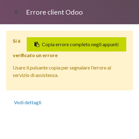
Errore client Odoo
Si è
Copia errore completo negli appunti
verificato un errore
Usare il pulsante copia per segnalare l'errore al
Tutti i prodotti
servizio di assistenza.
Apple iPhone 13 Pro Modulo Tripla Camera Posteriore
No Logo
Vedi dettagli