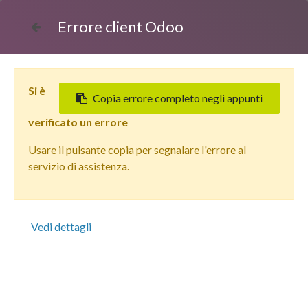
Errore client Odoo
Si è
Copia errore completo negli appunti
verificato un errore
Usare il pulsante copia per segnalare l'errore al
Tutti i prodotti
servizio di assistenza.
Apple iPhone 15 Cover Batteria Magnetica + Vetrino
Camera Black
Vedi dettagli