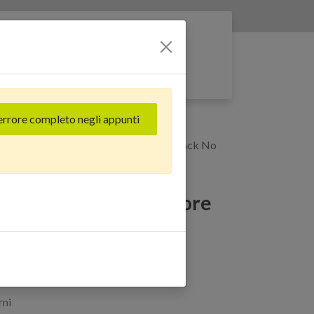
Entra nella rete
errore completo negli appunti
 + Connettore Ricarica + Microfono Black No
 Flat cable + Connettore
ofono Black No Logo
rni