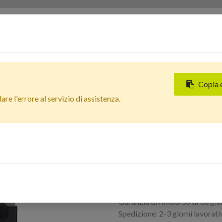
Servizi
Chi siamo
Contattaci
Negozi
Copia 
Tutti i prodotti
re l'errore al servizio di assistenza.
Apple iPhone 11 Suoneria + 
Apple iPhone 11 
2 pz. Ottima qua
Accedi per acquistare
Termini e condizioni
Garanzia di rimborso di 30 gio
Spedizione: 2-3 giorni lavorati