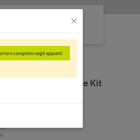
Entra nella rete
errore completo negli appunti
Vibrazione Kit 2 pz. Ottima qualità
Suoneria + Vibrazione Kit
lità
rni
vi