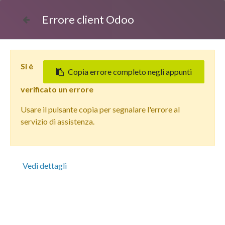
Errore client Odoo
Si è
Copia errore completo negli appunti
verificato un errore
Usare il pulsante copia per segnalare l'errore al
Tutti i prodotti
servizio di assistenza.
Apple iPhone 11 Flat cable + Switch Tasti Volume
Vedi dettagli