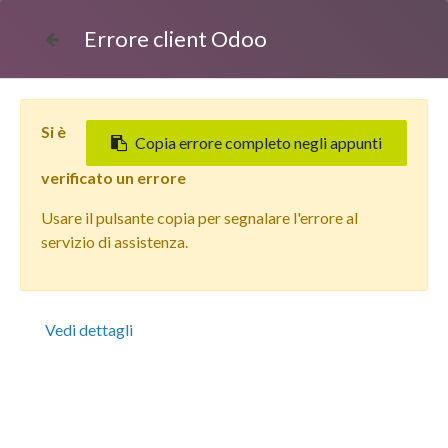
Errore client Odoo
Si è
Copia errore completo negli appunti
verificato un errore
Usare il pulsante copia per segnalare l'errore al
Tutti i prodotti
servizio di assistenza.
Apple iPad 9 (256 GB) Grigio Siderale - Grado Estetico:
Ottimo - Batteria Nuova
Vedi dettagli