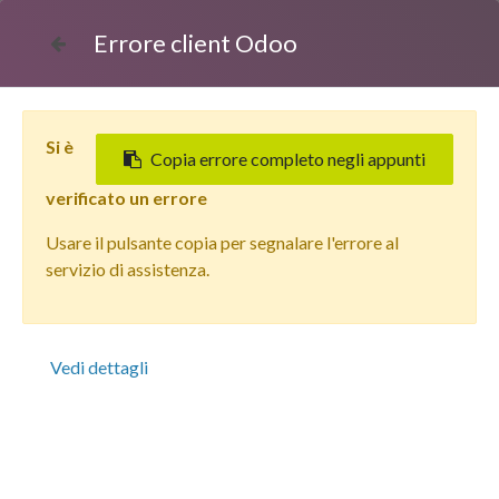
Errore client Odoo
Si è
Copia errore completo negli appunti
verificato un errore
Usare il pulsante copia per segnalare l'errore al
Tutti i prodotti
servizio di assistenza.
Apple iPhone 16 Plus (128 GB) Rosa - Grado Estetico:
Buono Plus - Batteria Oltre 85%
Vedi dettagli