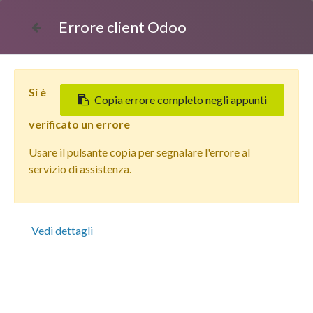
Errore client Odoo
Si è
Copia errore completo negli appunti
verificato un errore
Usare il pulsante copia per segnalare l'errore al
Tutti i prodotti
servizio di assistenza.
Apple iPhone 16 (128 GB) Blu Oltremare - Grado
Estetico: Ottimo - Batteria Oltre 85%
Vedi dettagli