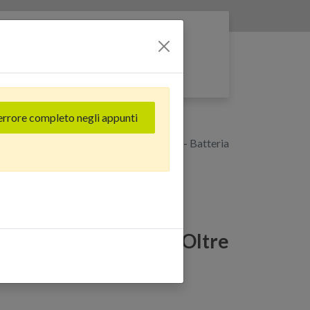
Entra nella rete
errore completo negli appunti
GB) Nero - Grado Estetico: Buono Plus - Batteria
Plus (128 GB) Nero -
Buono Plus - Batteria Oltre