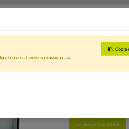
Servizi
Chi siamo
Contattaci
Negozi
Copia 
Tutti i prodotti
re l'errore al servizio di assistenza.
Apple iPhone 15 Plus (128 
Oltre 85%
In Arrivo
Apple iPhone 15 
Grado Estetico: 
85%
Accedi per acquistare