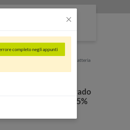
Entra nella rete
errore completo negli appunti
B) Blu - Grado Estetico: Eccellente - Batteria
Plus (128 GB) Blu - Grado
ente - Batteria Oltre 85%