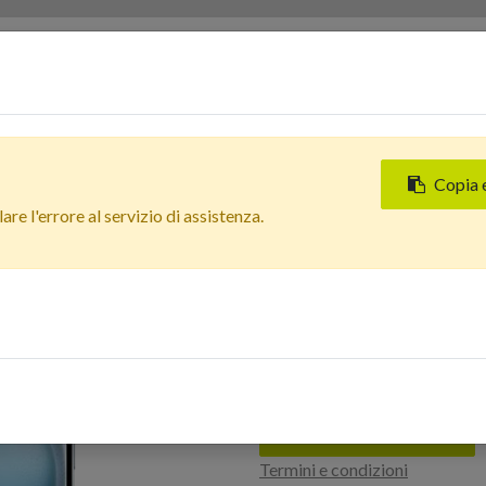
Servizi
Chi siamo
Contattaci
Negozi
Copia 
Tutti i prodotti
re l'errore al servizio di assistenza.
Apple iPhone 15 Plus (128 G
Oltre 85%
In Arrivo
Apple iPhone 15 
Estetico: Eccell
Accedi per acquistare
Termini e condizioni