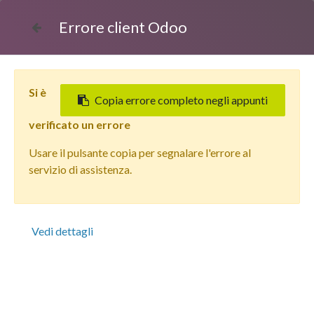
Errore client Odoo
Si è
Copia errore completo negli appunti
verificato un errore
Usare il pulsante copia per segnalare l'errore al
Tutti i prodotti
servizio di assistenza.
Apple iPhone 15 Pro Max (512 GB) Titanio Blu - Grado
Estetico: Buono - Batteria Oltre 85%
Vedi dettagli