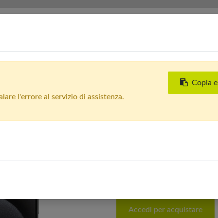
Servizi
Chi siamo
Contattaci
Negozi
Copia e
Tutti i prodotti
are l'errore al servizio di assistenza.
Apple iPhone 15 Pro Max (
Plus - Batteria Oltre 85%
In Arrivo
Apple iPhone 15
Nero - Grado Est
Batteria Oltre 8
Accedi per acquistare