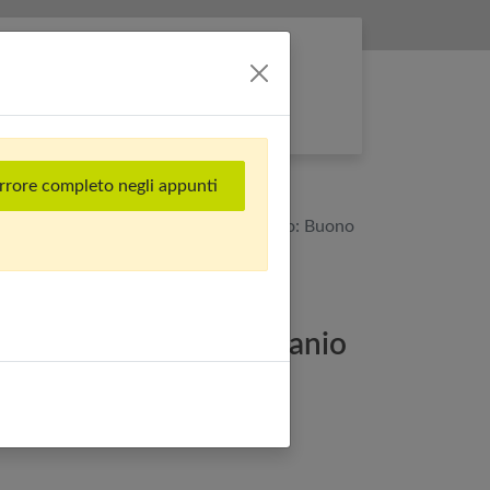
Entra nella rete
rrore completo negli appunti
256 GB) Titanio Nero - Grado Estetico: Buono
 Pro Max (256 GB) Titanio
etico: Buono Plus -
5%