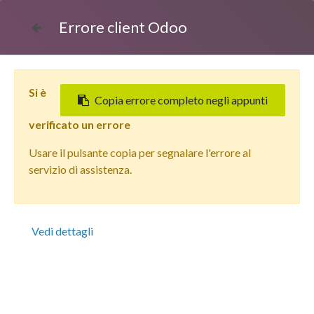
Errore client Odoo
Si è
Copia errore completo negli appunti
verificato un errore
Usare il pulsante copia per segnalare l'errore al
Tutti i prodotti
servizio di assistenza.
Apple iPhone 15 Pro Max (256 GB) Titanio Nero - Grado
Estetico: Eccellente - Batteria Nuova
Vedi dettagli