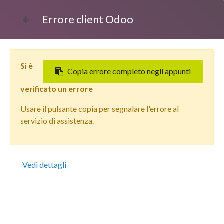
Errore client Odoo
Si è
Copia errore completo negli appunti
verificato un errore
Usare il pulsante copia per segnalare l'errore al
Tutti i prodotti
servizio di assistenza.
Apple iPhone 15 Pro (256 GB) Nero Siderale - Grado
Estetico: Ottimo - Batteria Oltre 85%
Vedi dettagli