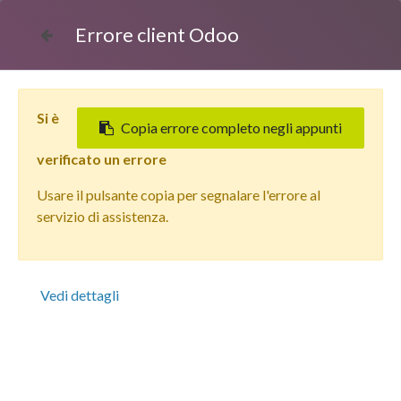
Errore client Odoo
Si è
Copia errore completo negli appunti
verificato un errore
Usare il pulsante copia per segnalare l'errore al
Tutti i prodotti
servizio di assistenza.
Apple iPhone 15 Pro (256 GB) Blu Titanio - Grado
Estetico: Eccellente - Batteria Nuova
Vedi dettagli