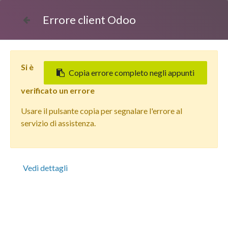
Errore client Odoo
Si è
Copia errore completo negli appunti
verificato un errore
Usare il pulsante copia per segnalare l'errore al
Tutti i prodotti
servizio di assistenza.
Apple iPhone 15 Pro (1 TB) Titanio Bianco - Grado
Estetico: Buono Plus - Batteria Nuova
Vedi dettagli