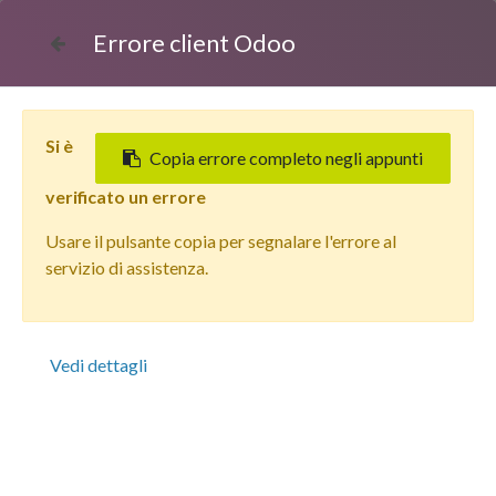
Errore client Odoo
Si è
Copia errore completo negli appunti
verificato un errore
Usare il pulsante copia per segnalare l'errore al
Tutti i prodotti
servizio di assistenza.
Apple iPhone 15 Pro (128 GB) Titanio Nero - Grado
Estetico: Buono - Batteria Oltre 85%
Vedi dettagli