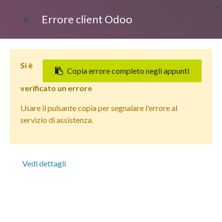
Errore client Odoo
Si è
Copia errore completo negli appunti
verificato un errore
Usare il pulsante copia per segnalare l'errore al
Tutti i prodotti
servizio di assistenza.
Apple iPhone 15 Pro (128 GB) Titanio Bianco - Grado
Estetico: Ottimo - Batteria Nuova
Vedi dettagli