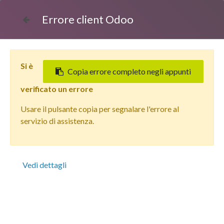
Errore client Odoo
Si è
Copia errore completo negli appunti
verificato un errore
Usare il pulsante copia per segnalare l'errore al
Tutti i prodotti
servizio di assistenza.
Apple iPhone 15 Pro (128 GB) Titanio Blu - Grado
Estetico: Ottimo - Batteria Nuova
Vedi dettagli