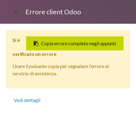
Errore client Odoo
Si è
Copia errore completo negli appunti
verificato un errore
Usare il pulsante copia per segnalare l'errore al
Tutti i prodotti
servizio di assistenza.
Apple iPhone 15 (256 GB) Blu - Grado Estetico: Buono -
Batteria Nuova
Vedi dettagli