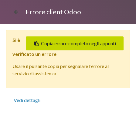
Errore client Odoo
Si è
Copia errore completo negli appunti
verificato un errore
Usare il pulsante copia per segnalare l'errore al
Tutti i prodotti
servizio di assistenza.
Apple iPhone 15 (128 GB) Rosa - Grado Estetico: Buono
Plus - Batteria Nuova
Vedi dettagli