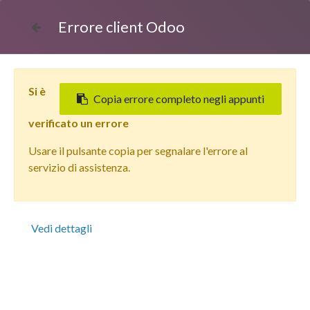
Errore client Odoo
Si è
Copia errore completo negli appunti
verificato un errore
Usare il pulsante copia per segnalare l'errore al
Tutti i prodotti
servizio di assistenza.
Apple iPhone 14 Plus (256 GB) Mezzanotte - Grado
Estetico: Ottimo - Batteria Nuova
Vedi dettagli