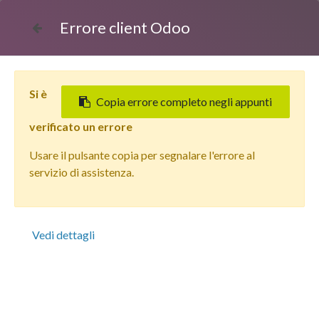
Errore client Odoo
Si è
Copia errore completo negli appunti
verificato un errore
Usare il pulsante copia per segnalare l'errore al
Tutti i prodotti
servizio di assistenza.
Apple iPhone 14 Plus (256 GB) Blu - Grado Estetico:
Buono Plus - Batteria Nuova
Vedi dettagli