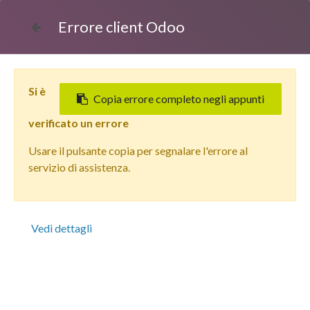
Errore client Odoo
Si è
Copia errore completo negli appunti
verificato un errore
Usare il pulsante copia per segnalare l'errore al
Tutti i prodotti
servizio di assistenza.
Apple iPhone 14 Plus (128 GB) Galassia - Grado Estetico:
Buono - Batteria Oltre 85%
Vedi dettagli