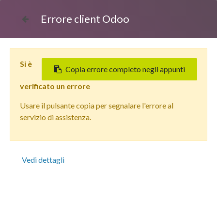
Errore client Odoo
Si è
Copia errore completo negli appunti
verificato un errore
Usare il pulsante copia per segnalare l'errore al
Tutti i prodotti
servizio di assistenza.
Apple iPhone 14 Pro (256 GB) Viola Scuro - Grado
Estetico: Buono Plus - Batteria Oltre 85%
Vedi dettagli