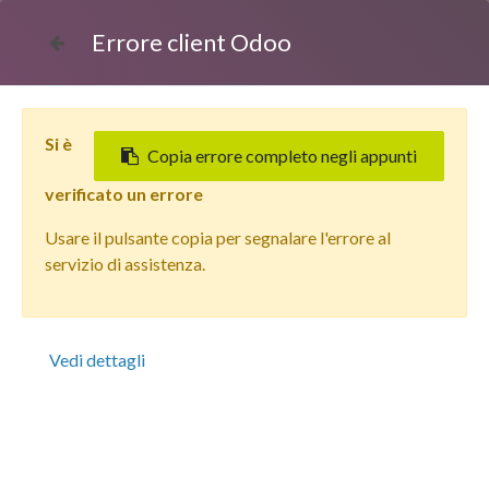
Errore client Odoo
Si è
Copia errore completo negli appunti
verificato un errore
Usare il pulsante copia per segnalare l'errore al
Tutti i prodotti
servizio di assistenza.
Apple iPhone 14 Pro (128 GB) Oro - Grado Estetico:
Buono - Batteria Nuova
Vedi dettagli