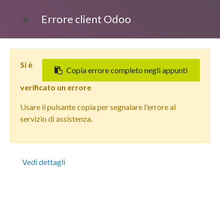
Errore client Odoo
Si è
Copia errore completo negli appunti
verificato un errore
Usare il pulsante copia per segnalare l'errore al
Tutti i prodotti
servizio di assistenza.
Apple iPhone 13 Pro Max (256 GB) Azzurro Sierra -
Grado Estetico: Buono - Batteria Oltre 85%
Vedi dettagli