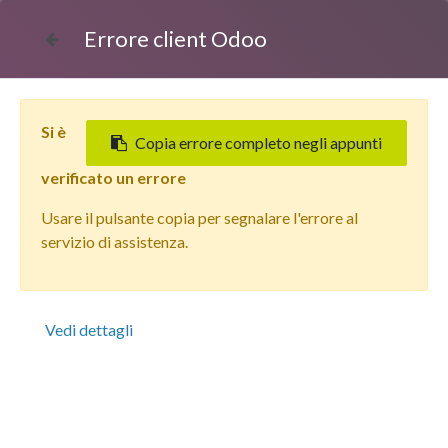
Errore client Odoo
Si è
Copia errore completo negli appunti
verificato un errore
Usare il pulsante copia per segnalare l'errore al
Tutti i prodotti
servizio di assistenza.
Apple iPhone 13 Pro (128 GB) Azzurro Sierra - Grado
estetico: Ottimo - Batteria Oltre 85%
Vedi dettagli