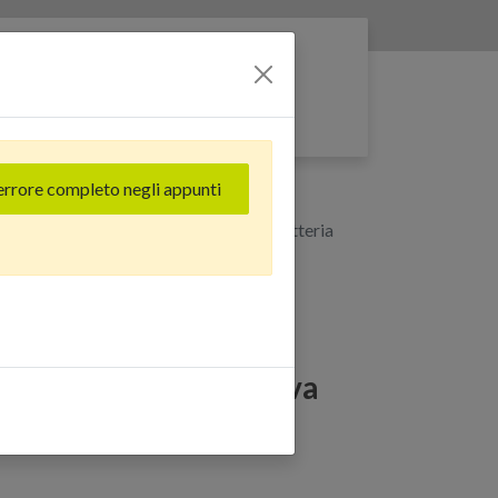
Entra nella rete
errore completo negli appunti
GB) Rosa - Grado Estetico: Buono - Batteria
Mini (128 GB) Rosa -
Buono - Batteria Nuova