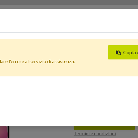
Servizi
Chi siamo
Contattaci
Negozi
Copia 
Tutti i prodotti
re l'errore al servizio di assistenza.
Apple iPhone 13 Mini (128 
Nuova
In Arrivo
Apple iPhone 13 
Grado Estetico: 
Accedi per acquistare
Termini e condizioni