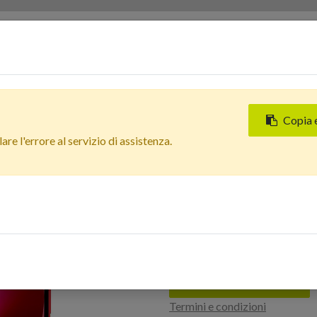
Servizi
Chi siamo
Contattaci
Negozi
Copia 
Tutti i prodotti
re l'errore al servizio di assistenza.
Apple iPhone 13 (256 GB) R
85%
In Arrivo
Apple iPhone 13
Estetico: Buono 
Accedi per acquistare
Termini e condizioni