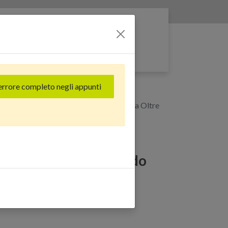
Entra nella rete
errore completo negli appunti
osso - Grado Estetico: Buono - Batteria Oltre
 (256 GB) Rosso - Grado
- Batteria Oltre 85%