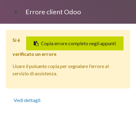
Errore client Odoo
Si è
Copia errore completo negli appunti
verificato un errore
Usare il pulsante copia per segnalare l'errore al
Tutti i prodotti
servizio di assistenza.
Apple iPhone 13 (256 GB) Rosa - Grado Estetico: Buono -
Batteria Nuova
Vedi dettagli