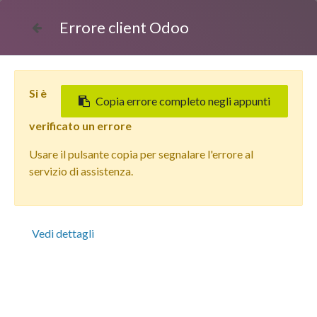
Errore client Odoo
Si è
Copia errore completo negli appunti
verificato un errore
Usare il pulsante copia per segnalare l'errore al
Tutti i prodotti
servizio di assistenza.
Apple iPhone 13 (256 GB) Mezzanotte - Grado Estetico:
Ottimo - Batteria Nuova
Vedi dettagli