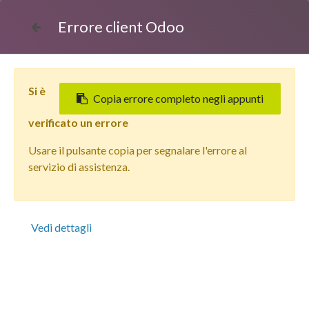
Errore client Odoo
Si è
Copia errore completo negli appunti
verificato un errore
Usare il pulsante copia per segnalare l'errore al
Tutti i prodotti
servizio di assistenza.
Apple iPhone 13 (128 GB) Mezzanotte - Grado estetico:
Buono - Batteria Oltre 85%
Vedi dettagli