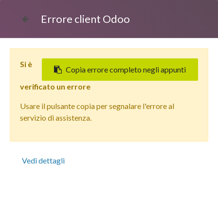
Errore client Odoo
Si è
Copia errore completo negli appunti
verificato un errore
Usare il pulsante copia per segnalare l'errore al
Tutti i prodotti
servizio di assistenza.
Apple iPhone 13 (128 GB) Blu - Grado Estetico: Buono
Plus - Batteria Oltre 85%
Vedi dettagli