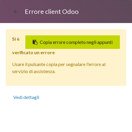
Errore client Odoo
Si è
Copia errore completo negli appunti
verificato un errore
Usare il pulsante copia per segnalare l'errore al
Tutti i prodotti
servizio di assistenza.
Apple iPhone 13 (128 GB) Blu - Grado estetico: Ottimo -
Batteria Nuova
Vedi dettagli