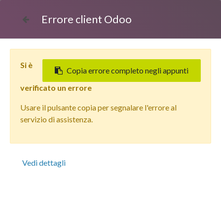
Errore client Odoo
Si è
Copia errore completo negli appunti
verificato un errore
Usare il pulsante copia per segnalare l'errore al
Tutti i prodotti
servizio di assistenza.
Apple iPhone 12 Pro Max (256 GB) Blu Pacifico - Grado
Estetico: Buono Plus - Batteria Oltre 85%
Vedi dettagli