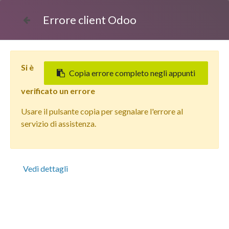
Errore client Odoo
Si è
Copia errore completo negli appunti
verificato un errore
Usare il pulsante copia per segnalare l'errore al
Tutti i prodotti
servizio di assistenza.
Apple iPhone 12 Pro Max (128 GB) Argento - Grado
Estetico: Buono - Batteria Nuova
Vedi dettagli