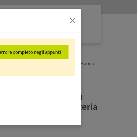
Entra nella rete
errore completo negli appunti
28 GB) Blu Pacifico - Grado Estetico: Buono -
 Pro Max (128 GB) Blu
Estetico: Buono - Batteria