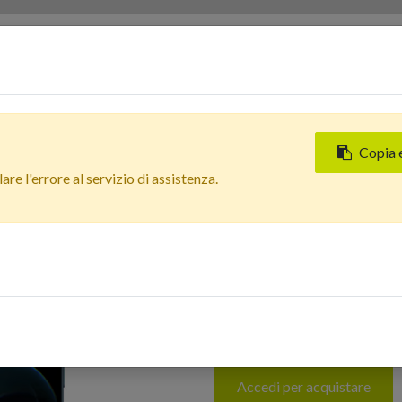
Servizi
Chi siamo
Contattaci
Negozi
Copia 
Tutti i prodotti
re l'errore al servizio di assistenza.
Apple iPhone 12 Pro Max (1
Batteria Oltre 85%
In Arrivo
Apple iPhone 12
Pacifico - Grado 
Oltre 85%
Accedi per acquistare