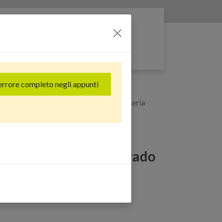
Entra nella rete
errore completo negli appunti
B) Oro - Grado Estetico: Ottimo - Batteria
 Pro (512 GB) Oro - Grado
 - Batteria Nuova