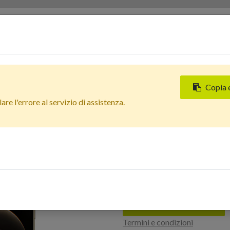
Servizi
Chi siamo
Contattaci
Negozi
Copia 
Tutti i prodotti
re l'errore al servizio di assistenza.
Apple iPhone 12 Pro (512 G
Nuova
In Arrivo
Apple iPhone 12
Estetico: Ottimo
Accedi per acquistare
Termini e condizioni