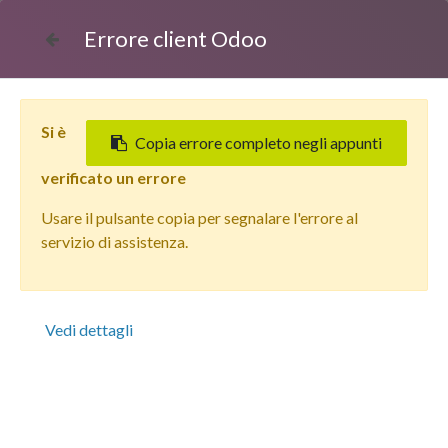
Errore client Odoo
Si è
Copia errore completo negli appunti
verificato un errore
Usare il pulsante copia per segnalare l'errore al
Tutti i prodotti
servizio di assistenza.
Apple iPhone 12 Pro (256 GB) Blu Pacifico - Grado
Estetico: Buono - Batteria Nuova
Vedi dettagli