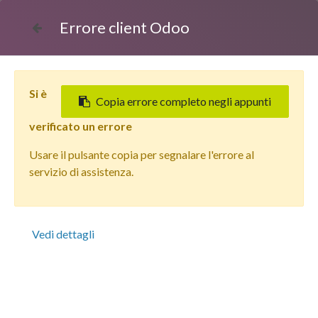
Errore client Odoo
Si è
Copia errore completo negli appunti
verificato un errore
Usare il pulsante copia per segnalare l'errore al
Tutti i prodotti
servizio di assistenza.
Apple iPhone 12 Pro (128 GB) Oro - Grado Estetico:
Buono - Batteria Oltre 85%
Vedi dettagli