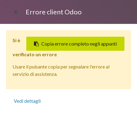
Errore client Odoo
Si è
Copia errore completo negli appunti
verificato un errore
Usare il pulsante copia per segnalare l'errore al
Tutti i prodotti
servizio di assistenza.
Apple iPhone 12 Mini (128 GB) Rosso - Grado Estetico:
Ottimo - Batteria Nuova
Vedi dettagli