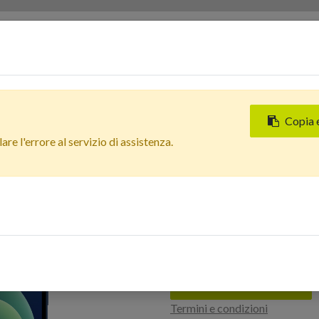
Servizi
Chi siamo
Contattaci
Negozi
Copia 
Tutti i prodotti
re l'errore al servizio di assistenza.
Apple iPhone 12 (256 GB) B
Nuova
In Arrivo
Apple iPhone 12 
Estetico: Buono 
Accedi per acquistare
Termini e condizioni