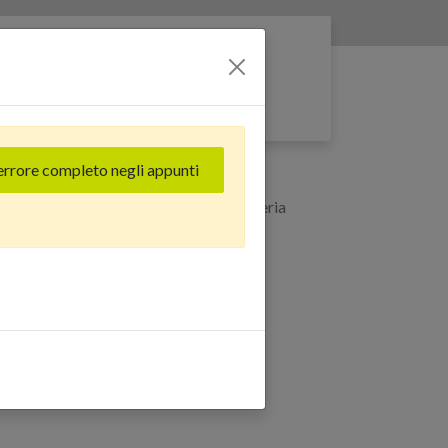
Entra nella rete
errore completo negli appunti
lu - Grado Estetico: Buono Plus - Batteria
(256 GB) Blu - Grado
Plus - Batteria Nuova