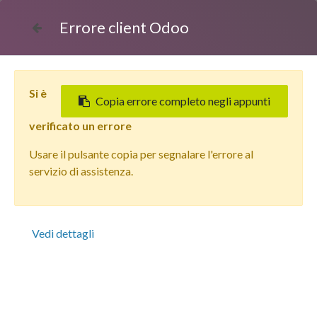
Errore client Odoo
Si è
Copia errore completo negli appunti
verificato un errore
Usare il pulsante copia per segnalare l'errore al
Tutti i prodotti
servizio di assistenza.
Apple iPhone 12 (128 GB) Viola - Grado estetico: Ottimo
- Batteria Oltre 85%
Vedi dettagli