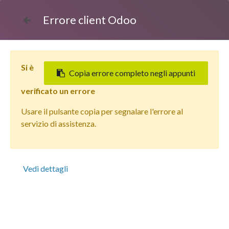
Errore client Odoo
Si è
Copia errore completo negli appunti
verificato un errore
Usare il pulsante copia per segnalare l'errore al
Tutti i prodotti
servizio di assistenza.
Apple iPhone 11 Pro Max (64 GB) Verde Alpino - Grado
Estetico: Ottimo - Batteria Nuova
Vedi dettagli